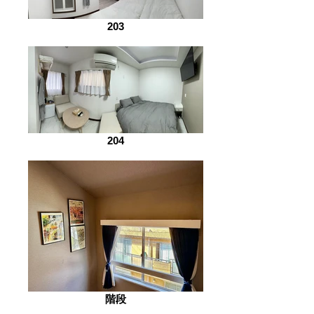
203
204
階段