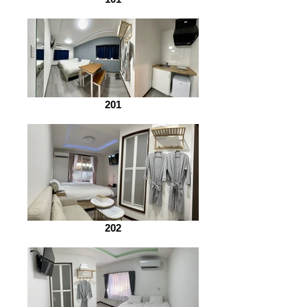
201
202