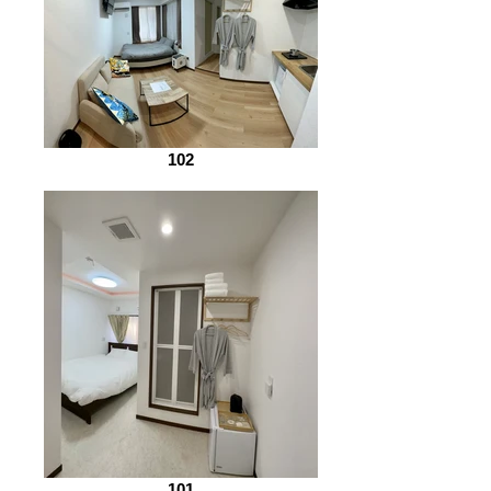
102
101