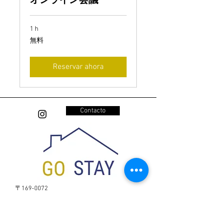
オンライン会議
1 h
無
無料
料
Reservar ahora
Contacto
〒169-0072
東京都新宿区大久保2-18-19 |
GO STAY HOTEL
+818023986340